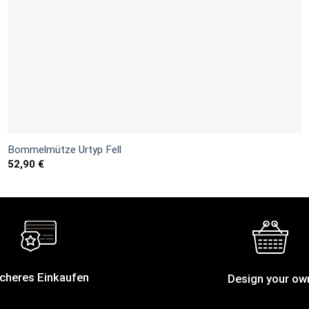
Bommelmütze Urtyp Fell
52,90
€
cheres Einkaufen
Design your ow