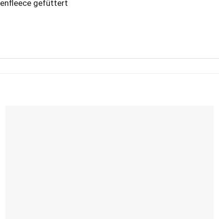
enfleece gefüttert
Add to
wishlist