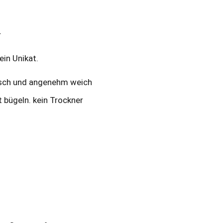
r
in Unikat.
tisch und angenehm weich
 bügeln. kein Trockner