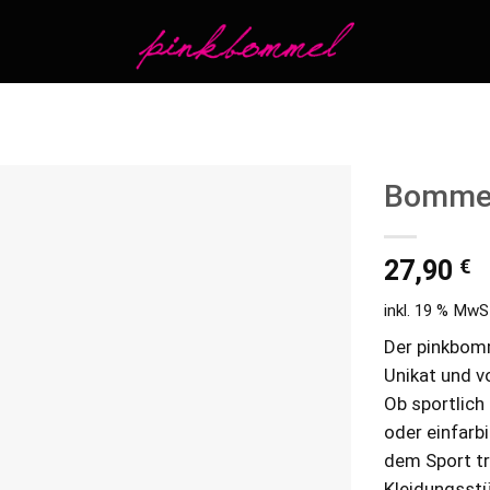
Bommel
Add to
€
wishlist
27,90
inkl. 19 % MwS
Der pinkbomm
Unikat und v
Ob sportlich 
oder einfarb
dem Sport tr
Kleidungsst