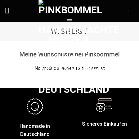
Skip
to
content
WISHLIST
Meine Wunschliste bei Pinkbommel
No products added to the wishlist
Sicheres Einkaufen
Handmade in
Deutschland